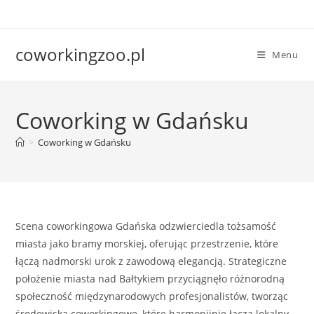
Skip
to
content
coworkingzoo.pl
Menu
Coworking w Gdańsku
>
Coworking w Gdańsku
Scena coworkingowa Gdańska odzwierciedla tożsamość
miasta jako bramy morskiej, oferując przestrzenie, które
łączą nadmorski urok z zawodową elegancją. Strategiczne
położenie miasta nad Bałtykiem przyciągnęło różnorodną
społeczność międzynarodowych profesjonalistów, tworząc
środowiska coworkingowe, które harmonijnie łączą lokalny